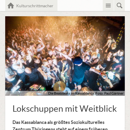
Menü
Such
Home
Kulturschrittmacher
Die Beatsteaks im Kassablanca. Foto: Paul Gärtner
Lokschuppen mit Weitblick
Das Kassablanca als größtes Soziokulturelles
Zentrum Thüringens steht auf einem früheren