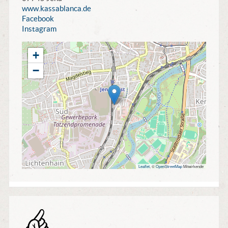
www.kassablanca.de
Facebook
Instagram
+
−
Leaflet
, ©
OpenStreetMap
Mitwirkende
Tip