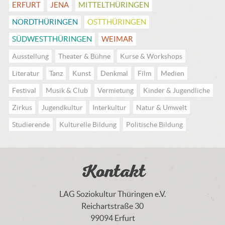
ERFURT
JENA
MITTEL­THÜRINGEN
NORDTHÜRINGEN
OSTTHÜRINGEN
SÜDWESTTHÜRINGEN
WEIMAR
Ausstellung
Theater & Bühne
Kurse & Workshops
Literatur
Tanz
Kunst
Denkmal
Film
Medien
Festival
Musik & Club
Vermietung
Kinder & Jugendliche
Zirkus
Jugendkultur
Interkultur
Natur & Umwelt
Studierende
Kulturelle Bildung
Politische Bildung
Kontakt
LAG Soziokultur Thüringen e.V.
Reichartstraße 30
99094 Erfurt