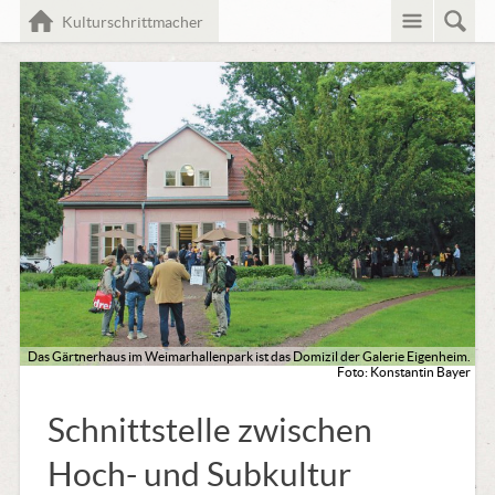
Menü
Such
Home
Kulturschrittmacher
Das Gärtnerhaus im Weimarhallenpark ist das Domizil der Galerie Eigenheim.
Foto: Konstantin Bayer
Schnittstelle zwischen
Hoch- und Subkultur