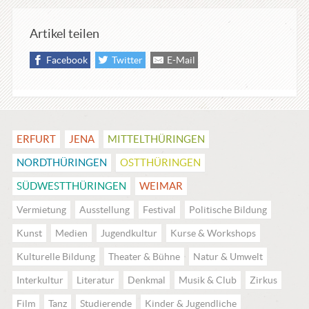
Artikel teilen
Facebook
Twitter
E-Mail
ERFURT
JENA
MITTEL­THÜRINGEN
NORDTHÜRINGEN
OSTTHÜRINGEN
SÜDWESTTHÜRINGEN
WEIMAR
Vermietung
Ausstellung
Festival
Politische Bildung
Kunst
Medien
Jugendkultur
Kurse & Workshops
Kulturelle Bildung
Theater & Bühne
Natur & Umwelt
Interkultur
Literatur
Denkmal
Musik & Club
Zirkus
Film
Tanz
Studierende
Kinder & Jugendliche