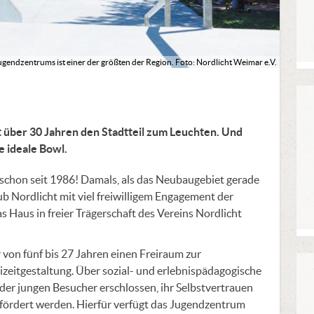
gendzentrums ist einer der größten der Region. Foto: Nordlicht Weimar e.V.
t über 30 Jahren den Stadtteil zum Leuchten. Und
e ideale Bowl.
schon seit 1986! Damals, als das Neubaugebiet gerade
ub Nordlicht mit viel freiwilligem Engagement der
as Haus in freier Trägerschaft des Vereins Nordlicht
 von fünf bis 27 Jahren einen Freiraum zur
izeitgestaltung. Über sozial- und erlebnispädagogische
r jungen Besucher erschlossen, ihr Selbstvertrauen
efördert werden. Hierfür verfügt das Jugendzentrum