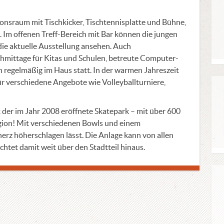
sraum mit Tischkicker, Tischtennisplatte und Bühne,
 Im offenen Treff-Bereich mit Bar können die jungen
 die aktuelle Ausstellung ansehen. Auch
mittage für Kitas und Schulen, betreute Computer-
 regelmäßig im Haus statt. In der warmen Jahreszeit
ür verschiedene Angebote wie Volleyballturniere,
 der im Jahr 2008 eröffnete Skatepark – mit über 600
gion! Mit verschiedenen Bowls und einem
rherz höherschlagen lässt. Die Anlage kann von allen
chtet damit weit über den Stadtteil hinaus.