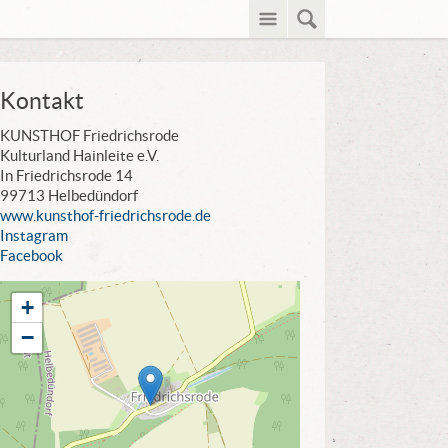
Menü
Suche
Kontakt
KUNSTHOF Friedrichsrode
Kulturland Hainleite e.V.
In Friedrichsrode 14
99713 Helbedündorf
www.kunsthof-friedrichsrode.de
Instagram
Facebook
+
−