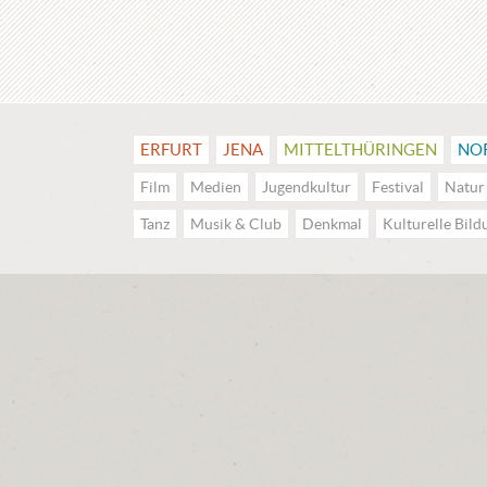
ERFURT
JENA
MITTEL­THÜRINGEN
NO
Film
Medien
Jugendkultur
Festival
Natur
Tanz
Musik & Club
Denkmal
Kulturelle Bild