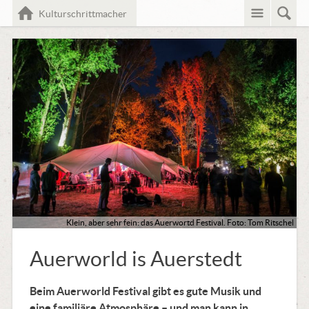
Menü
Such
Home
Kulturschrittmacher
Klein, aber sehr fein: das Auerwortd Festival. Foto: Tom Ritschel
Auerworld is Auerstedt
Beim Auerworld Festival gibt es gute Musik und
eine familiäre Atmosphäre – und man kann in