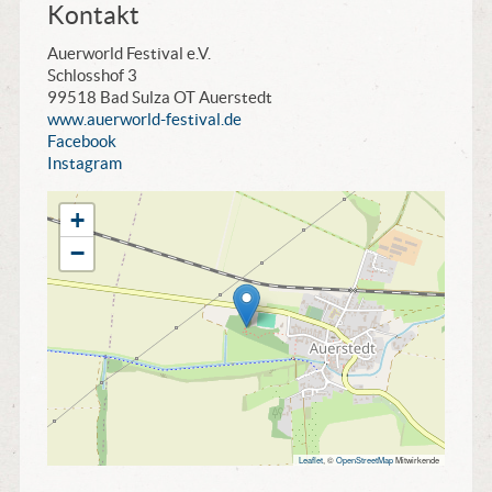
Kontakt
Auerworld Festival e.V.
Schlosshof 3
99518 Bad Sulza OT Auerstedt
www.auerworld-festival.de
Facebook
Instagram
+
−
Leaflet
, ©
OpenStreetMap
Mitwirkende