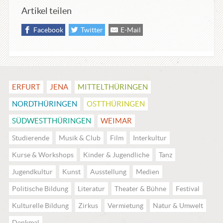
Artikel teilen
Facebook
Twitter
E-Mail
ERFURT
JENA
MITTEL­THÜRINGEN
NORDTHÜRINGEN
OSTTHÜRINGEN
SÜDWESTTHÜRINGEN
WEIMAR
Studierende
Musik & Club
Film
Interkultur
Kurse & Workshops
Kinder & Jugendliche
Tanz
Jugendkultur
Kunst
Ausstellung
Medien
Politische Bildung
Literatur
Theater & Bühne
Festival
Kulturelle Bildung
Zirkus
Vermietung
Natur & Umwelt
Denkmal