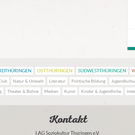
RDTHÜRINGEN
OSTTHÜRINGEN
SÜDWESTTHÜRINGEN
W
Club
Natur & Umwelt
Literatur
Politische Bildung
Jugendkultu
g
Theater & Bühne
Medien
Kunst
Kinder & Jugendliche
Inte
Kontakt
LAG Soziokultur Thüringen e.V.