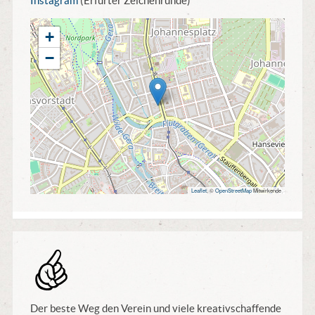
Instagram
(Erfurter Zeichenrunde)
+
−
Leaflet
, ©
OpenStreetMap
Mitwirkende
Tip
Der beste Weg den Verein und viele kreativschaffende