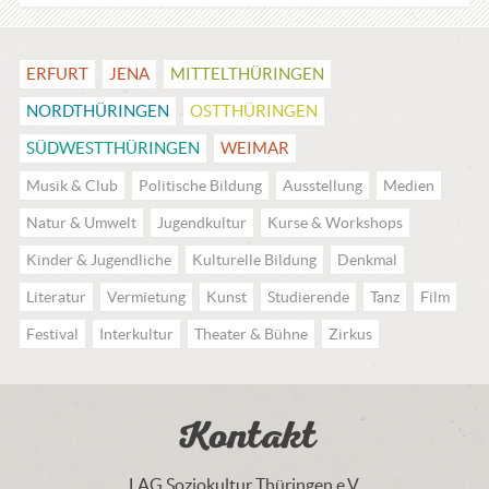
ERFURT
JENA
MITTEL­THÜRINGEN
NORDTHÜRINGEN
OSTTHÜRINGEN
SÜDWESTTHÜRINGEN
WEIMAR
Musik & Club
Politische Bildung
Ausstellung
Medien
Natur & Umwelt
Jugendkultur
Kurse & Workshops
Kinder & Jugendliche
Kulturelle Bildung
Denkmal
Literatur
Vermietung
Kunst
Studierende
Tanz
Film
Festival
Interkultur
Theater & Bühne
Zirkus
Kontakt
LAG Soziokultur Thüringen e.V.