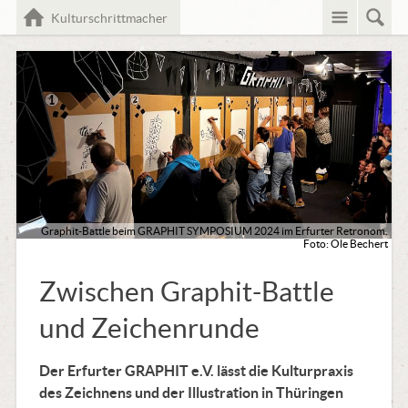
Menü
Such
Home
Kulturschrittmacher
Graphit-Battle beim GRAPHIT SYMPOSIUM 2024 im Erfurter Retronom.
Foto: Ole Bechert
Zwischen Graphit-Battle
und Zeichenrunde
Der Erfurter GRAPHIT e.V. lässt die Kulturpraxis
des Zeichnens und der Illustration in Thüringen