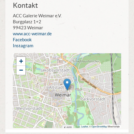
Kontakt
ACC Galerie Weimar e.V.
Burgplatz 1+2
99423 Weimar
www.acc-weimar.de
Facebook
Instagram
+
−
Leaflet
, ©
OpenStreetMap
Mitwirkende