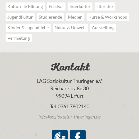
Kulturelle Bildung
Festival
Interkultur
Literatur
Jugendkultur
Studierende
Medien
Kurse & Workshops
Kinder & Jugendliche
Natur & Umwelt
Ausstellung
Vermietung
Kontakt
LAG Soziokultur Thüringen e.V.
Reichartstraße 30
99094 Erfurt
Tel. 0361 7802140
info@soziokultur-thueringen.de
LAG Soziokultur Thüringen e.V.
Facebook