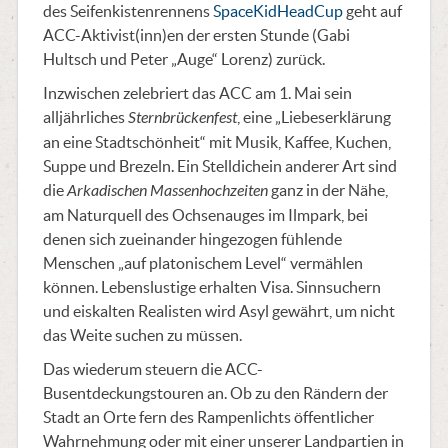
des Seifenkistenrennens
SpaceKidHeadCup
geht auf
ACC-Aktivist(inn)en der ersten Stunde (Gabi
Hultsch und Peter „Auge“ Lorenz) zurück.
Inzwischen zelebriert das ACC am 1. Mai sein
alljährliches
Sternbrückenfest
, eine „Liebeserklärung
an eine Stadtschönheit“ mit Musik, Kaffee, Kuchen,
Suppe und Brezeln. Ein Stelldichein anderer Art sind
die
Arkadischen Massenhochzeiten
ganz in der Nähe,
am Naturquell des Ochsenauges im Ilmpark, bei
denen sich zueinander hingezogen fühlende
Menschen „auf platonischem Level“ vermählen
können. Lebenslustige erhalten Visa. Sinnsuchern
und eiskalten Realisten wird Asyl gewährt, um nicht
das Weite suchen zu müssen.
Das wiederum steuern die ACC-
Busentdeckungstouren an. Ob zu den Rändern der
Stadt an Orte fern des Rampenlichts öffentlicher
Wahrnehmung oder mit einer unserer Landpartien in